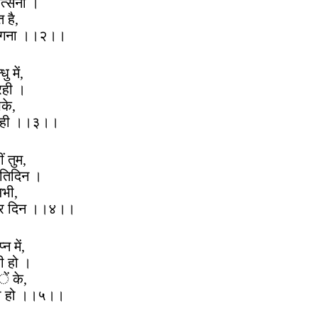
ोत्सना ।
 है,
-अंगना ।।२।।
 में,
रही ।
पके,
 रही ।।३।।
ं तुम,
्रतिदिन ।
अभी,
हर दिन ।।४।।
न में,
ी हो ।
ें के,
रही हो ।।५।।