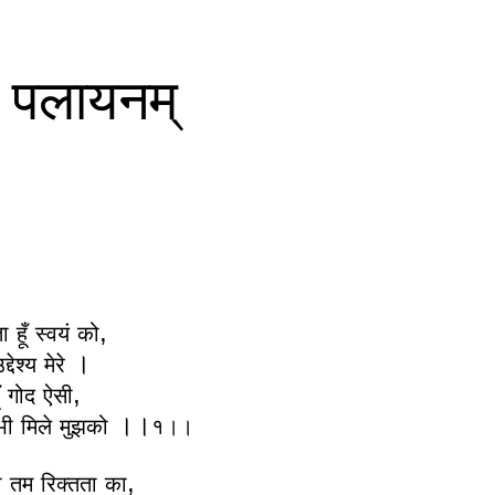
 न पलायनम्
,
ता
हूँ
स्वयं
को
।
द्देश्य
मेरे
,
गोद
ऐसी
।।
भी
मिले
मुझको
१।।
,
ा
तम
रिक्तता
का