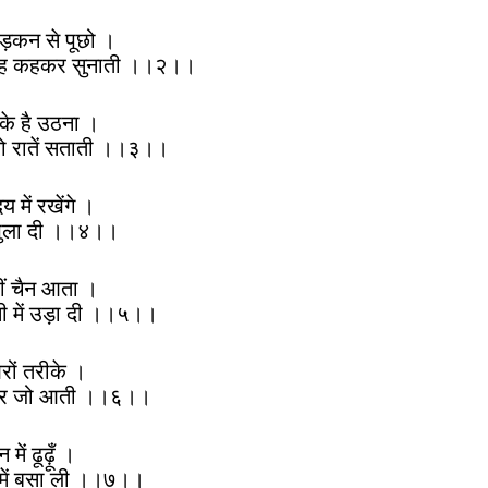
ड़कन से पूछो ।
 वह कहकर सुनाती ।।२।।
ो के है उठना ।
जो रातें सताती ।।३।।
 में रखेंगे ।
े भुला दी ।।४।।
हीं चैन आता ।
सी में उड़ा दी ।।५।।
रों तरीके ।
ुमपर जो आती ।।६।।
में ढूढ़ूँ ।
 में बसा ली ।।७।।