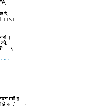
ँछे,
री ।
्क है,
चारी ।।५।।
ँ सारी ।
ग को,
हारी ।।६।।
omments:
 हलचल मची है ।
 आँखें बतातीं ।।१।।