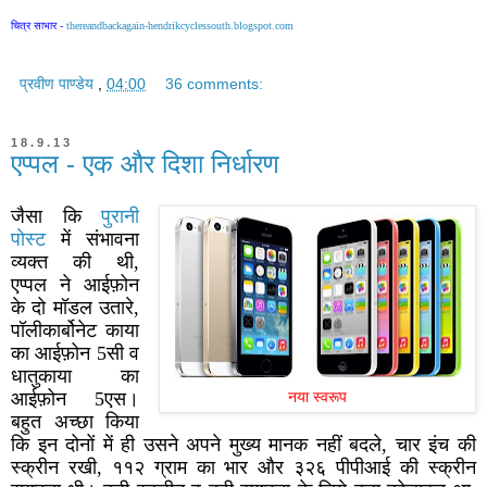
चित्र साभार -
thereandbackagain-hendrikcyclessouth.blogspot.com
प्रवीण पाण्डेय
,
04:00
36 comments:
18.9.13
एप्पल - एक और दिशा निर्धारण
जैसा कि
पुरानी
पोस्ट
में संभावना
व्यक्त की थी,
एप्पल ने आईफ़ोन
के दो मॉडल उतारे,
पॉलीकार्बोनेट काया
का आईफ़ोन 5सी व
धातुकाया का
आईफ़ोन 5एस।
नया स्वरूप
बहुत अच्छा किया
कि इन दोनों में ही उसने अपने मुख्य मानक नहीं बदले, चार इंच की
स्क्रीन रखी, ११२ ग्राम का भार और ३२६ पीपीआई की स्क्रीन