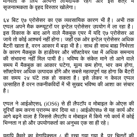
मानवता के लिये अत्यन्त लाभदायक रहेग और इस क्षेत्र में
सृजनात्मकता के वृहद विस्तार खोलेगा।
६४ बिट ए७ प्रोसेसर का एक व्यवसायिक कारण भी है। अभी तक
एप्पल अपने मैक कम्प्यूटरों पर इन्टेल प्रोसेसर उपयोग में ला रहा है।
इस विकास के बाद आने वाले मैकबुक एयर में यदि ए७ प्रोसेसर आ
जाये तो कोई आश्चर्य नहीं होगा। जहाँ एक ओर इन्टेल प्रोसेसर अधिक
बैटरी खाता है, वरन आकार में बड़ा भी है। साथ ही साथ बाह्य निर्भरता
के कारण मैकबुक के हार्डवेयर और सॉफ़्टवेयर पक्ष में अधिक समन्वय
की संभावना नहीं मिल पायी है। भविष्य के संकेत माने तो आने वाले
समय में मैकबुक का आकार घटेगा, मूल्य कम होगा, भार कम होगा,
सॉफ़्टवेयर अधिक उत्पादक होंगे और सबसे महत्वपूर्ण यह होगा कि बैटरी
का समय २४ घंटे तक हो सकता है। इसे लेकर न केवल एप्पल
उत्साहित है वरन तकनीकविदों में भी सुखद भविष्य की आशा का संचार
है।
एप्पल ने आईओएस६ (iOS6) से ही लैपटॉप व मोबाइल के ओएस की
दूरियाँ कम करना प्रारम्भ कर दिया था। आईओएस७ से यह कार्य और
आगे बढ़ने वाला है जिससे लैपटॉप व मोबाइल में किये गये कार्य में कोई
भिन्नता न हो और उपयोगकर्ता का अनुभव एक सा ही रहे।
यद्यपि कैमरे का मेगापिक्सल ८ ही रखा गया गया है, पर चित्रों की