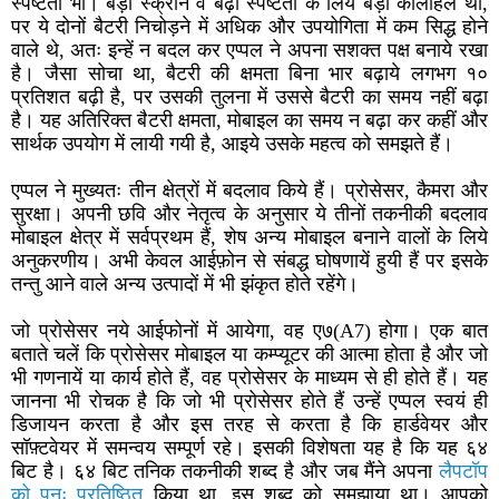
स्पष्टता भी। बड़ी स्क्रीन व बढ़ी स्पष्टता के लिये बड़ा कोलाहल था,
पर ये दोनों बैटरी निचोड़ने में अधिक और उपयोगिता में कम सिद्ध होने
वाले थे, अतः इन्हें न बदल कर एप्पल ने अपना सशक्त पक्ष बनाये रखा
है। जैसा सोचा था, बैटरी की क्षमता बिना भार बढ़ाये लगभग १०
प्रतिशत बढ़ी है, पर उसकी तुलना में उससे बैटरी का समय नहीं बढ़ा
है। यह अतिरिक्त बैटरी क्षमता, मोबाइल का समय न बढ़ा कर कहीं और
सार्थक उपयोग में लायी गयी है, आइये उसके महत्व को समझते हैं।
एप्पल ने मुख्यतः तीन क्षेत्रों में बदलाव किये हैं। प्रोसेसर, कैमरा और
सुरक्षा। अपनी छवि और नेतृत्व के अनुसार ये तीनों तकनीकी बदलाव
मोबाइल क्षेत्र में सर्वप्रथम हैं, शेष अन्य मोबाइल बनाने वालों के लिये
अनुकरणीय। अभी केवल आईफ़ोन से संबद्ध घोषणायें हुयी हैं पर इसके
तन्तु आने वाले अन्य उत्पादों में भी झंकृत होते रहेंगे।
जो प्रोसेसर नये आईफोनों में आयेगा, वह ए७(A7) होगा। एक बात
बताते चलें कि प्रोसेसर मोबाइल या कम्प्यूटर की आत्मा होता है और जो
भी गणनायें या कार्य होते हैं, वह प्रोसेसर के माध्यम से ही होते हैं। यह
जानना भी रोचक है कि जो भी प्रोसेसर होते हैं उन्हें एप्पल स्वयं ही
डिजायन करता है और इस तरह से करता है कि हार्डवेयर और
सॉफ़्टवेयर में समन्वय सम्पूर्ण रहे। इसकी विशेषता यह है कि यह ६४
बिट है। ६४ बिट तनिक तकनीकी शब्द है और जब मैंने अपना
लैपटॉप
को पुनः प्रतिष्ठित
किया था, इस शब्द को समझाया था। आपको