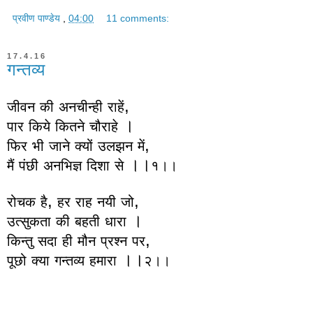
प्रवीण पाण्डेय
,
04:00
11 comments:
17.4.16
गन्तव्य
,
जीवन
की
अनचीन्ही
राहें
।
पार
किये
कितने
चौराहे
,
फिर
भी
जाने
क्यों
उलझन
में
।।
मैं
पंछी
अनभिज्ञ
दिशा
से
१।।
,
,
रोचक
है
हर
राह
नयी
जो
।
उत्सुकता
की
बहती
धारा
,
किन्तु
सदा
ही
मौन
प्रश्न
पर
।।
पूछो
क्या
गन्तव्य
हमारा
२।।