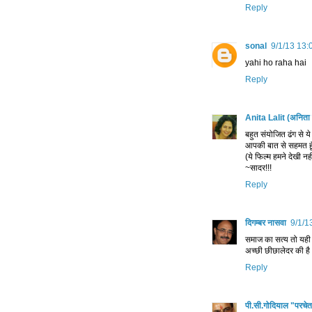
Reply
sonal
9/1/13 13:
yahi ho raha hai
Reply
Anita Lalit (अनिता
बहुत संयोजित ढंग से य
आपकी बात से सहमत हूँ म
(ये फिल्म हमने देखी नहीं
~सादर!!!
Reply
दिगम्बर नासवा
9/1/1
समाज का सत्य तो यही है
अच्छी छीछालेदर की है 
Reply
पी.सी.गोदियाल "परचे