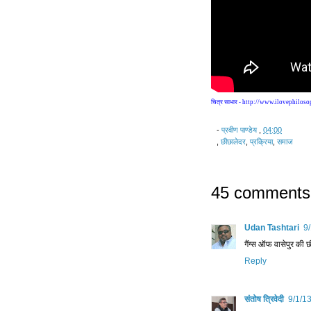
चित्र साभार - http://www.ilovephilos
-
प्रवीण पाण्डेय
,
04:00
,
छीछालेदर
,
प्रक्रिया
,
समाज
45 comments
Udan Tashtari
9
गैंग्स ऑफ वासेपुर की 
Reply
संतोष त्रिवेदी
9/1/1