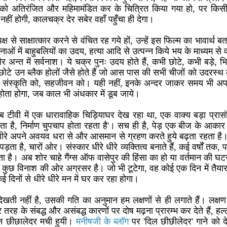
ो अतिरंजित और महिमामंडित कर के चित्रित किया गया हो, पर किसी भी
हीं होगी, कालचक्र देर सबेर वहाँ पहुँचा ही देगा।
्ष से साक्षात्कार करने से वंचित रह गये हों, उन्हें इस फिल्म का भावार्थ
ाओं में बाहुबलियों का उदय, हत्या आदि से उत्पन्न किये भय के माध्यम से वर्चस
और अन्त में सर्वनाश। ये चक्र पुनः उदय होते हैं, कभी छोटे, कभी बड़े, भिन्
े छोटे उन ब्लैक होलों जैसे होते हैं जो आस पास की सभी चीजों को उदरस्थ
ो, संस्कृति को, सहजीवन को। यही नहीं, इनके अन्दर जाकर समय भी अपना
होता होगा, जब काल भी अंधकार में डूब जाये।
 टीवी में एक धारावाहिक चिड़ियाघर देख रहा था, एक वाक्य बड़ा प्रा
ोता है, निर्माण चुपचाप होता रहता है'। सच ही है, पेड़ एक बीज के आकार
 धीरे अपने अवयव धरा से और आसमान से ग्रहण करते हुये बढ़ता रहता है।
पड़ता है, चारों ओर। संस्कार धीरे धीरे व्यक्तित्व बनाते हैं, कई वर्षों त
ता है। अब शोर चाहे गैंग्स ऑफ वासेपुर की हिंसा का हो या वर्तमान की 
कुछ विनाश की ओर अग्रसर है। जो भी टूटेगा, वह कोई एक दिन में तैयार
कई दिनों से धीरे धीरे मन में घर कर रहा होगा।
खती नहीं है, उसकी गति का अनुमान हम लक्षणों से ही लगाते हैं। लक्षण
 तरह के संबद्ध और असंबद्ध कारणों पर दोष मढ़ना प्रारम्भ कर देते हैं, 
वरन छीछालेदर मची हुयी।
मनीषजी के ब्लॉग
पर 'दिल छीछीलेदर' गाने को 