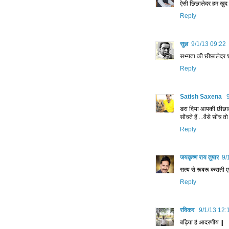
ऐसी छिछालेदर हम खुद कर
Reply
सुज्ञ
9/1/13 09:22
सभ्यता की छीछालेदर शन
Reply
Satish Saxena
डरा दिया आपकी छीछाले
सोंचते हैं ...वैसे सोंच त
Reply
जयकृष्ण राय तुषार
9/
सत्य से रूबरू कराती 
Reply
रविकर
9/1/13 12:
बढ़िया है आदरणीय ||