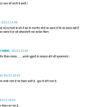
 65 साल की करनी है हमारी !
9/1/13 14:48
खाई गई घटनाओं के बारे में वहां के स्थानीय लोगों का कहना है कि वह एकदम सही हैं.
ेकर समाज में हो रही छीछालेदारी तक सार्थक चिंतन.
ार बडोला)
9/1/13 15:46
ीय विचार-प्रवाह........आपके सुझावों के व्‍यवह्रत होने की शुभकामनाएं।
ri
9/1/13 16:43
या करके जाता है यह देखना बाकी है.. कुछ तो होने वाला है..
9/1/13 16:53
 फैशन बन गया है ..