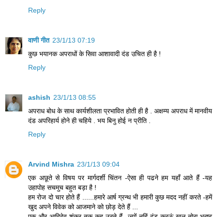
Reply
वाणी गीत
23/1/13 07:19
कुछ भयानक अपराधों के सिवा आशावादी दंड उचित ही है !
Reply
ashish
23/1/13 08:55
अपराध बोध के साथ कार्यशीलता प्रभावित होती ही है . अक्षम्य अपराध में मानवीय
दंड अपरिहार्य होने ही चहिये . भय बिनु होई न प्रीति .
Reply
Arvind Mishra
23/1/13 09:04
एक अछूते से विषय पर मार्गदर्शी चिंतन -ऐसा ही पढने हम यहाँ आते हैं -यह
उहापोह सचमुच बहुत बड़ा है !
हम रोज दो चार होते हैं ......हमारे आर्ष ग्रन्थ भी हमारी कुछ मदद नहीं करते -हमें
खुद अपने विवेक को आजमाने को छोड़ देते हैं ...
एक और आदिदेव शंकर तक कह उठते हैं -ज्यों नहिं दंड करऊं खल तोरा भ्रष्ट