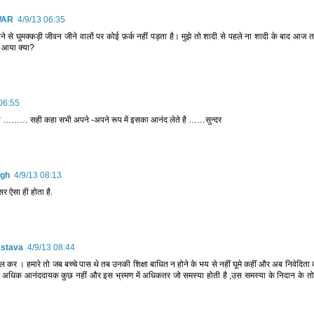
WAR
4/9/13 06:35
ोने से घुमक्कड़ी जीवन जीने वालों पर कोई फ़र्क नहीं पड़ता है। मुझे तो शादी से पहले ना शादी के बाद आज
तर आया क्या?
06:55
ैसी ……… सही कहा सभी अपने -अपने रूप में इसका आनंद लेते है ……सुन्दर
ngh
4/9/13 08:13
‍सर ऐसा ही होता है.
astava
4/9/13 08:44
जुल कर । हमारे तो जब बच्चे पास थे तब उनकी शिक्षा बाधित न होने के भय से नहीं घूमे कहीं और अब निवेदिता क
े अधिक आनंददायक कुछ नहीं और इस भ्रमण में अधिकतर जो समस्या होती है ,उस समस्या के निदान के तो