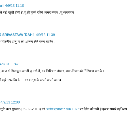
ri
4/9/13 11:10
 बडी़ खुशी होती है..यूँ ही घूमते रहिये आनंद मनाए ..शुभकामनाएं
SRIVASTAVA 'RAHI'
4/9/13 11:39
 पर्यटनीय अनुभव का आनन्द लेते रहना चाहिए .
4/9/13 11:47
 आज भी मिलजुल कर ही घूम रहे हैं, तब निश्चिन्त होकर, अब परिवार को निश्चिन्त कर के।
 भी बड़ी उपलब्धि है .... हर यात्रा के अपने अपने आनंद
4/9/13 12:00
रस्तुति कल गुरुवार (05-09-2013) को
"ब्लॉग प्रसारण : अंक 107"
पर लिंक की गयी है,कृपया पधारे.वहाँ आप