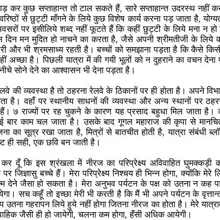
़ कर कुछ सप्ताहान्त तो टाल सकते हैं, सारे सप्ताहान्त उदरस्थ नहीं 
रिष्ठों से छुट्टी माँगने के लिये कुछ विशेष कार्य करना पड़ जाता है, योग्
सरों पर इसीलिये शब्द नहीं फूटते हैं कि कहीं छुट्टी के लिये मना न ह
उस दिन मन मुदित हो नाचने का करता है, जैसे अपनी श्रीमतीजी के लिये क
ारी और भी श्रमसाध्य रहती है। बच्चों को समझाना पड़ता है कि कैसे किस
हीं अच्छा है। पिछली यात्रा में की गयी भूलों को न दुहराने का वचन देन
ं नीचे सोने देने का आश्वासन भी देना पड़ता है।
ेलवे की व्यवस्था है तो ठहरना रेलवे के ठिकानों पर ही होता है। अपने विभ
 है। वहाँ पर स्थानीय साधनों की व्यवस्था और अन्य स्थानों पर ठहरने 
 हैं। ७ राज्यों पर रह चुकने के कारण यह प्रसाद बहुधा मिल जाता है। क
 कई बार काम चल जाता है। उसके बाद गूगल महाराज की कृपा से मानचित्
 का सूत्र रखा जाता है, मित्रों से बातचीत होती है, यात्रा संबंधी ब्लॉग
्ट ही सही, एक छवि बन जाती है।
 कर दूँ कि इस श्रंखला में नीरज का परिप्रेक्ष्य अविवाहित घुमक्कड़ी का
पर जिज्ञासु बच्चे हैं। मेरा परिप्रेक्ष्य निश्चय ही भिन्न होगा, क्योंकि मेरे
म देने जैसा हो सकता है। मेरा अनुभव पर्यटन के पक्ष को उतना न कह पाय
गा। सच कहूँ तो इच्छा मेरी भी करती है कि मैं भी अपने पर्यटन के वृत्
उतना गहरापन लिये हुये नहीं होगा जितना नीरज का होता है। मेरे यात्रावृ
वाहिक जैसी ही हो जायेगी, चलना कम होगा, हँसी अधिक आयेगी।