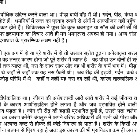
िया।
वाधिक उद्विग्न करने वाला था। पीड़ा बायीं बाँह में थी। गर्दन, पीठ, कंधा औ
ोते हैं। धमनियों में रक्त का प्रवाह रुकने से अंगों में आक्सीजन नहीं पहुँ
प्रकट होते हैं। चिकित्सक ने पूछा कि कुछ घबराहट या साँस की कमी सी भ
ी पर हृदयाघात का विचार आते ही मन भयग्रस्त अवश्य हो गया। अन्य संलग
ाघात के प्रारम्भिक लक्षण नहीं हैं।
 एक अंग में हो या पूरे शरीर में हो तो उसका स्रोत ढूढ़ना अपेक्षाकृत स
ह तन्त्र कारण होगा जो पूरे शरीर में व्याप्त है। यह पीड़ा उन दोनों ही श्
ी तक व्याप्त थी, नस के साथ साथ और वह भी शरीर के बायें भाग में। पीड़ा
े थे जहाँ से जहाँ तक यह नस फैली थी। अब रीढ़ की हड्डी, गर्दन, कंधे औ
 जोड़ परिधि में थे। कहीं न कहीं यह नस दब रही थी, कारण तात्कालिक औ
ीर्घकालिक था। जीवन की अर्धशताब्दी आते आते शरीर में कई जीवन्त तत
ी के कारण आर्थीराइटिस होने लगता है और जब प्रभावित होने वाली 
रभाव पड़ता है। कौन सी रीढ़ की हड्डी प्रभावित हुयी है, उससे पता चल
ड़ा का कारण बनेंगे? बंगलुरु में अपने वरिष्ठ अधिकारी की पत्नी की पीड़
यन्त कष्ट से होकर ही कोई निवारण हो पाता है। शरीर के किसी अन्य 
 पीना बचपन से प्रिय रहा है अतः इस कारण की भी प्रायिकता कम ही लग 