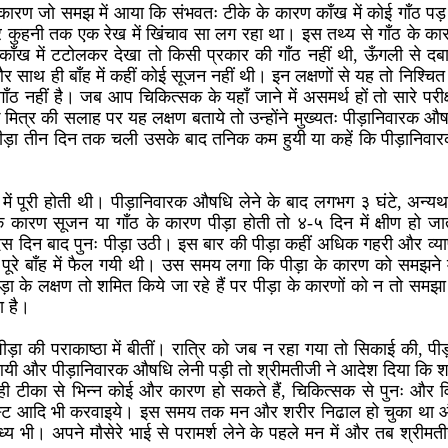
ारण जो समझ में आया कि संभवतः टीके के कारण काँख में कोई गाँठ पड़
कर कुहनी तक एक रेख में खिंचाव सा लग रहा था। इस तथ्य से गाँठ के 
ाँख में टटोलकर देखा तो किसी प्रकार की गाँठ नहीं थी, ऊँगली से दबाने
और साथ ही बाँह में कहीं कोई सूजन नहीं थी। इन लक्षणों से यह तो निश्चि
 नहीं है। जब आप चिकित्सक के यहाँ जाने में असमर्थ हों तो सारे परीक्ष
क मित्र की सलाह पर यह लक्षण बताये तो उन्होंने मुख्यतः पीड़ानिवारक औष
 पीड़ा तीन दिन तक चली उसके बाद तनिक कम हुयी या कहें कि पीड़ानिव
गों में पूरी होती थी। पीड़ानिवारक औषधि लेने के बाद लगभग ३ घंटे, अन्य
े कारण सूजन या गाँठ के कारण पीड़ा होती तो ४-५ दिन में क्षीण हो 
स दिन बाद पुनः पीड़ा उठी। इस बार की पीड़ा कहीं अधिक गहरी और व्
 पूरे बाँह में फैल गयी थी। उस समय लगा कि पीड़ा के कारण को समझने म
पीड़ा के लक्षण तो शमित किये जा रहे हैं पर पीड़ा के कारणों को न तो समझ
ा है।
पीड़ा की पराकाष्ठा में बीतीं। रात्रि को जब न रहा गया तो सिकाई की, 
आयी और पीड़ानिवारक औषधि लेनी पड़ी तो श्रीमतीजी ने आदेश दिया कि 
 ही टीका से भिन्न कोई और कारण हो सकते हैं, चिकित्सक से पुनः और
स्ट आदि भी करवाइये। इस समय तक मन और शरीर निढाल हो चुका था और
बाध्य भी। अपने मौसेरे भाई से परामर्श लेने के पहले मन में और तब श्रीम