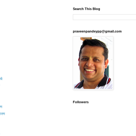
Search This Blog
praveenpandeypp@gmail.com
ये
Followers
रण
कारण