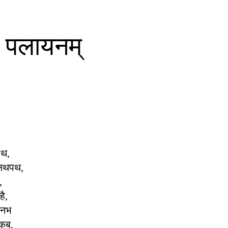
 न पलायनम्
पथ,
ं लथपथ,
,
है,
 नभ
 कब,