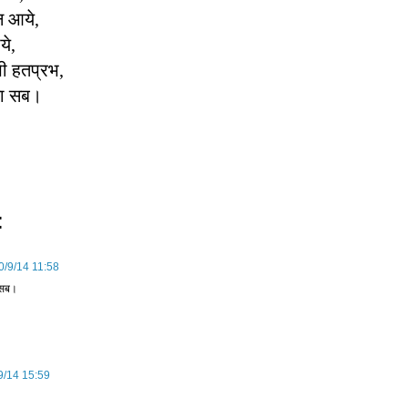
न आये,
ये,
भी हतप्रभ,
या सब।
:
0/9/14 11:58
 सब।
9/14 15:59