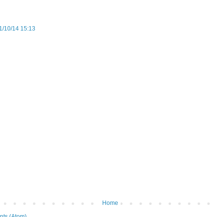
1/10/14 15:13
Home
ts (Atom)