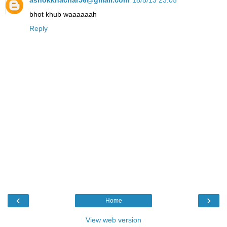
bhot khub waaaaaah
Reply
‹
›
Home
View web version