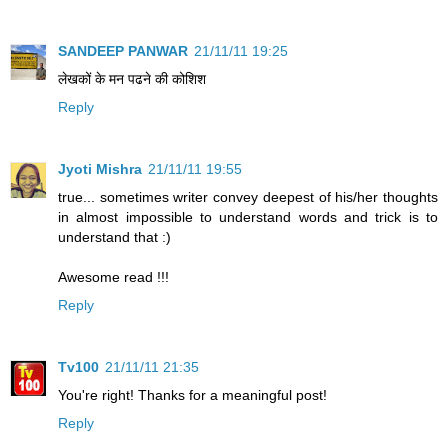
SANDEEP PANWAR
21/11/11 19:25
लेखकों के मन पढने की कोशिश
Reply
Jyoti Mishra
21/11/11 19:55
true... sometimes writer convey deepest of his/her thoughts
in almost impossible to understand words and trick is to
understand that :)
Awesome read !!!
Reply
Tv100
21/11/11 21:35
You're right! Thanks for a meaningful post!
Reply