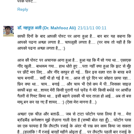
परक पोस्ट...
Reply
डॉ. महफूज़ अली (Dr. Mahfooz Ali)
21/11/11 00:11
काफी दिनों के बाद आपकी पोस्ट पर आना हुआ है... बार बार यह कहना कि
आपको पढना अच्छा लगता है... चापलूसी लगता है.... (पर सच तो यही है कि
आपको पढना अच्छा लगता है,,, :)
आज की पोस्ट पर अचानक आना हुआ है... हुआ यह कि मैं सो गया था... एकाएक
नींद खुली... बाथरूम गया... हाथ धोते हुए ...पता नहीं क्या हुआ कि झट से मुँह
पर छीटें मार लिए... और नींद काफूर हो गई... फ़िर इस वक़्त रात के बारह बजे
चाय बनायीं.... सर्दी भी हो गई है ना... आज तो पूरे दिन भर कोहरा छाया रहा...
फ़िर क्या था... चाय... बनाई ... और चाय भी ऐसे कप में पी...जिसका साइज़
काफी बड़ा था...शायद मेरी किसी पुरानी गर्ल फ्रेंड ने मेरे किसी बर्थडे पर आर्चीज़
गैलरी से गिफ्ट किया था... इसी बहाने उसकी भी याद ताज़ा हो आई... अब तो बस
मामू बन कर रह गए हैं शायद... :) (ऐसा मेरा मानना है...)
अच्छा! एक चीज़ और बताऊँ.... जब से टाटा फोटोन प्लस लिया है ना... मेरा
ब्रॉडबैंड कनेक्शन मुझे रोज़ाना गाली देता है (सच्ची बोल रहा हूँ)... फोटोन प्लस
का एक फायदा है कि लैपटॉप रजाई के अंदर भी रख कर काम किया जा सकता
है...(हालांकि ! मैं रजाई बारहों महीने ओढ़ता हूँ.... पर लैपटॉप पहली बार रजाई के