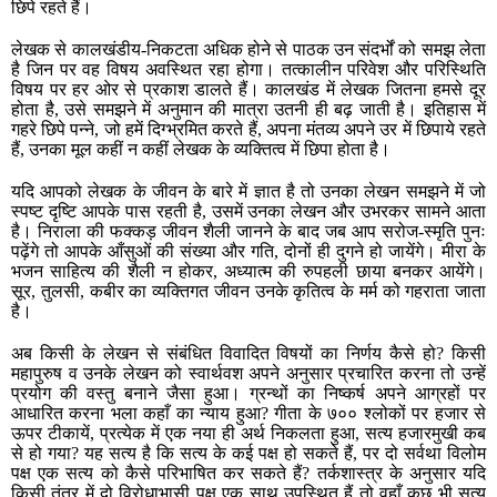
छिपे रहते हैं।
लेखक से कालखंडीय-निकटता अधिक होने से पाठक उन संदर्भों को समझ लेता
है जिन पर वह विषय अवस्थित रहा होगा। तत्कालीन परिवेश और परिस्थिति
विषय पर हर ओर से प्रकाश डालते हैं। कालखंड में लेखक जितना हमसे दूर
होता है, उसे समझने में अनुमान की मात्रा उतनी ही बढ़ जाती है। इतिहास में
गहरे छिपे पन्ने, जो हमें दिग्भ्रमित करते हैं, अपना मंतव्य अपने उर में छिपाये रहते
हैं, उनका मूल कहीं न कहीं लेखक के व्यक्तित्व में छिपा होता है।
यदि आपको लेखक के जीवन के बारे में ज्ञात है तो उनका लेखन समझने में जो
स्पष्ट दृष्टि आपके पास रहती है, उसमें उनका लेखन और उभरकर सामने आता
है। निराला की फक्कड़ जीवन शैली जानने के बाद जब आप सरोज-स्मृति पुनः
पढ़ेंगे तो आपके आँसुओं की संख्या और गति, दोनों ही दुगने हो जायेंगे। मीरा के
भजन साहित्य की शैली न होकर, अध्यात्म की रुपहली छाया बनकर आयेंगे।
सूर, तुलसी, कबीर का व्यक्तिगत जीवन उनके कृतित्व के मर्म को गहराता जाता
है।
अब किसी के लेखन से संबंधित विवादित विषयों का निर्णय कैसे हो? किसी
महापुरुष व उनके लेखन को स्वार्थवश अपने अनुसार प्रचारित करना तो उन्हें
प्रयोग की वस्तु बनाने जैसा हुआ। ग्रन्थों का निष्कर्ष अपने आग्रहों पर
आधारित करना भला कहाँ का न्याय हुआ? गीता के ७०० श्लोकों पर हजार से
ऊपर टीकायें, प्रत्येक में एक नया ही अर्थ निकलता हुआ, सत्य हजारमुखी कब
से हो गया? यह सत्य है कि सत्य के कई पक्ष हो सकते हैं, पर दो सर्वथा विलोम
पक्ष एक सत्य को कैसे परिभाषित कर सकते हैं? तर्कशास्त्र के अनुसार यदि
किसी तंत्र में दो विरोधाभासी पक्ष एक साथ उपस्थित हैं तो वहाँ कुछ भी सत्य