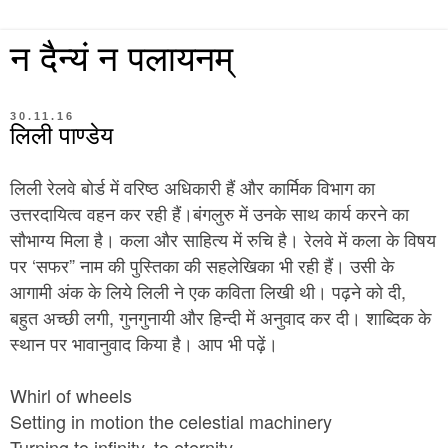
न दैन्यं न पलायनम्
30.11.16
लिली पाण्डेय
लिली
रेलवे
बोर्ड
में
वरिष्ठ
अधिकारी
हैं
और
कार्मिक
विभाग
का
उत्तरदायित्व
वहन
कर
रही
हैं।बंगलुरु में उनके साथ कार्य करने का
सौभाग्य मिला है।
कला
और
साहित्य
में
रुचि
है।
रेलवे
में
कला
के
विषय
‘
”
पर
सफर
नाम
की
पुस्तिका
की
सहलेखिका
भी
रही
हैं।
उसी
के
,
आगामी
अंक
के
लिये
लिली
ने
एक
कविता
लिखी
थी।
पढ़ने
को
दी
,
बहुत
अच्छी
लगी
गुनगुनायी
और
हिन्दी
में
अनुवाद
कर
दी।
शाब्दिक
के
स्थान
पर
भावानुवाद
किया
है।
आप
भी
पढ़ें।
Whirl of wheels
Setting in motion the celestial machinery
Turning to infinity, to eternity