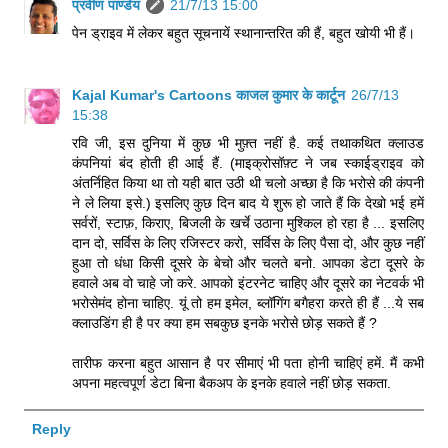
प्रवीण पाण्डेय
21/7/13 15:00
पेन ड्राइव में लेकर बहुत सूचनायें स्थानान्तरित की हैं, बहुत खोयी भी हैं।
Kajal Kumar's Cartoons काजल कुमार के कार्टून
26/7/13
15:38
रवि‍ जी, इस दुनि‍या में कुछ भी मुफ़्त नहीं है. कई तथाकथि‍त क्‍लाउड
कंपनि‍यां बंद होती ही आई हैं. (माइक्रोसॉफ़्ट ने जब स्‍काईड्राइव को
अंतर्नि‍हि‍त कि‍या था तो यही बात उठी थी चलो अच्‍छा है कि‍ भरोसे की कंपनी
ने ले लि‍या इसे.) इसलि‍ए कुछ दि‍न बाद ये शुरू हो जाते हैं कि‍ देखो भई हमें
सर्वरों, स्‍टाफ़, कि‍राए, बि‍जली के खर्चे उठाना मुश्‍कि‍ल हो रहा है ... इसलि‍ए
दान दो, सर्वि‍स के लि‍ए रजि‍स्‍टर करो, सर्वि‍स के लि‍ए पैसा दो, और कुछ नहीं
हुआ तो धंधा कि‍सी दूसरे के बेचो और चलते बनो. आपका डेटा दूसरे के
हवाले अब वो चाहे जो करे. आपको इंटरनेट चाहि‍ए और दूसरे का नेटवर्क भी
भरोसेमंद होना चाहि‍ए. यूं तो हम इमेल, ब्‍लॉगिंग बगैहरा करते ही हैं ...ये सब
क्‍लाउडिंग ही है पर क्‍या हम सबकुछ इनके भरोसे छोड़ सकते हैं ?
तारीफ करना बहुत आसान है पर सीमाएं भी पता होनी चाहि‍एं हमें. मैं कभी
अपना महत्‍वपूर्ण डेटा बि‍ना बैकअप के इनके हवाले नहीं छोड़ सकता.
Reply