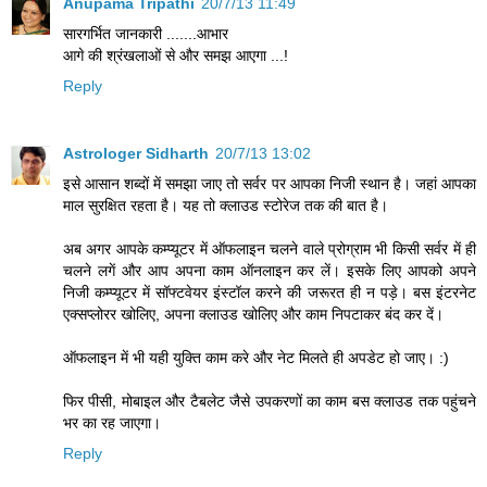
Anupama Tripathi
20/7/13 11:49
सारगर्भित जानकारी .......आभार
आगे की श्रंखलाओं से और समझ आएगा ...!
Reply
Astrologer Sidharth
20/7/13 13:02
इसे आसान शब्‍दों में समझा जाए तो सर्वर पर आपका निजी स्‍थान है। जहां आपका
माल सुरक्षित रहता है। यह तो क्‍लाउड स्‍टोरेज तक की बात है।
अब अगर आपके कम्‍प्‍यूटर में ऑफलाइन चलने वाले प्रोग्राम भी किसी सर्वर में ही
चलने लगें और आप अपना काम ऑनलाइन कर लें। इसके लिए आपको अपने
निजी कम्‍प्‍यूटर में सॉफ्टवेयर इंस्‍टॉल करने की जरूरत ही न पड़े। बस इंटरनेट
एक्‍सप्‍लोरर खोलिए, अपना क्‍लाउड खोलिए और काम निपटाकर बंद कर दें।
ऑफलाइन में भी यही युक्ति काम करे और नेट मिलते ही अपडेट हो जाए। :)
फिर पीसी, मोबाइल और टैबलेट जैसे उपकरणों का काम बस क्‍लाउड तक पहुंचने
भर का रह जाएगा।
Reply