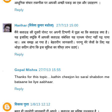
आधुनिक संचार तकनीक पर आपकी अच्छी पकड़ का एक और उदाहरण ।
Reply
Harihar (विकेश कुमार बडोला)
27/7/13 15:00
मैंने क्‍लाउड की दूसरी पोस्‍ट पर अपनी टिप्‍पणी में पूछा था कि क्‍लाउड क्‍या है।
यह इसलिए क्‍यूंकि मैं आपकी क्‍लाउड संबंधित यह प्रथम पोस्‍ट नहीं पढ़ पाया
था। अब समझ आ गया है। बेहतरीन जानकारी। परन्‍तु मेरे जैसों के लिए यह
थोड़ा कठिन होगा कि इस सुविधा का शीघ्र लाभ उठाएं।
Reply
Gopal Mishra
27/7/13 15:55
Thanks for this topic....kathin cheejon ko saral shabdon me
bataane ke liye aabhaar.
Reply
विकास गुप्ता
1/8/13 12:12
बहुत ही उपयोगी जानकारी दी आपने । क्लाउड का भविष्य उज्जवल है ।