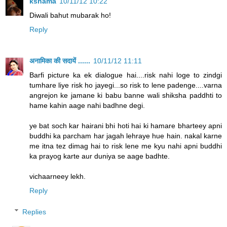
kshama
10/11/12 10:22
Diwali bahut mubarak ho!
Reply
अनामिका की सदायें ......
10/11/12 11:11
Barfi picture ka ek dialogue hai....risk nahi loge to zindgi
tumhare liye risk ho jayegi...so risk to lene padenge....varna
angrejon ke jamane ki babu banne wali shiksha paddhti to
hame kahin aage nahi badhne degi.
ye bat soch kar hairani bhi hoti hai ki hamare bharteey apni
buddhi ka parcham har jagah lehraye hue hain. nakal karne
me itna tez dimag hai to risk lene me kyu nahi apni buddhi
ka prayog karte aur duniya se aage badhte.
vichaarneey lekh.
Reply
Replies