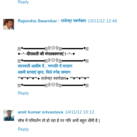
Reply
Rajendra Swarnkar : राजेन्द्र स्वर्णकार
13/11/12 12:46
ஜ●▬▬▬▬▬ஜ۩۞۩ஜ▬▬▬▬▬●ஜ
♥~*~
दीपावली की मंगलकामनाएं !
~*~♥
ஜ●▬▬▬▬▬ஜ۩۞۩ஜ▬▬▬▬▬●ஜ
सरस्वती आशीष दें , गणपति दें वरदान
लक्ष्मी बरसाएं कृपा, मिले स्नेह सम्मान
**♥**♥**♥**● राजेन्द्र स्वर्णकार● **♥**♥**♥**
ஜ●▬▬▬▬▬ஜ۩۞۩ஜ▬▬▬▬▬●ஜ
Reply
amit kumar srivastava
14/11/12 10:12
सोच में परिवर्तन तो हो रहा है पर गति अभी बहुत धीमी है |
Reply