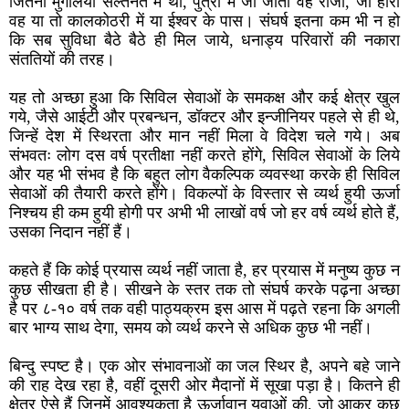
जितना मुगलिया सल्तनत में था, पुत्रों में जो जीता वह राजा, जो हारा
वह या तो कालकोठरी में या ईश्वर के पास। संघर्ष इतना कम भी न हो
कि सब सुविधा बैठे बैठे ही मिल जाये, धनाड्य परिवारों की नकारा
संततियों की तरह।
यह तो अच्छा हुआ कि सिविल सेवाओं के समकक्ष और कई क्षेत्र खुल
गये, जैसे आईटी और प्रबन्धन, डॉक्टर और इन्जीनियर पहले से ही थे,
जिन्हें देश में स्थिरता और मान नहीं मिला वे विदेश चले गये। अब
संभवतः लोग दस वर्ष प्रतीक्षा नहीं करते होंगे, सिविल सेवाओं के लिये
और यह भी संभव है कि बहुत लोग वैकल्पिक व्यवस्था करके ही सिविल
सेवाओं की तैयारी करते होंगे। विकल्पों के विस्तार से व्यर्थ हुयी ऊर्जा
निश्चय ही कम हुयी होगी पर अभी भी लाखों वर्ष जो हर वर्ष व्यर्थ होते हैं,
उसका निदान नहीं हैं।
कहते हैं कि कोई प्रयास व्यर्थ नहीं जाता है, हर प्रयास में मनुष्य कुछ न
कुछ सीखता ही है। सीखने के स्तर तक तो संघर्ष करके पढ़ना अच्छा
है पर ८-१० वर्ष तक वही पाठ्यक्रम इस आस में पढ़ते रहना कि अगली
बार भाग्य साथ देगा, समय को व्यर्थ करने से अधिक कुछ भी नहीं।
बिन्दु स्पष्ट है। एक ओर संभावनाओं का जल स्थिर है, अपने बहे जाने
की राह देख रहा है, वहीं दूसरी ओर मैदानों में सूखा पड़ा है। कितने ही
क्षेत्र ऐसे हैं जिनमें आवश्यकता है ऊर्जावान युवाओं की, जो आकर कुछ