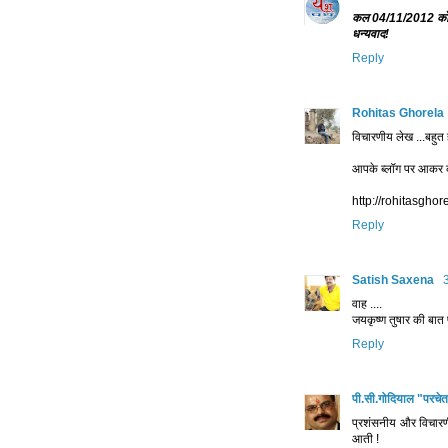
कल 04/11/2012 को 
धन्यवाद!
Reply
Rohitas Ghorela
विचारणीय लेख ...बहुत 
आपके ब्लॉग पर आकर का
http://rohitasgho
Reply
Satish Saxena
वाह ....
जयकृष्ण तुषार की बात प
Reply
पी.सी.गोदियाल "परचे
प्रशंसनीय और विचारणी
आती !