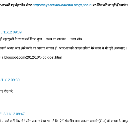
आपकी यह बेहतरीन पोस्ट
http://nayi-purani-halchal.blogspot.in
पर लिंक की जा रही हैं.आपके सु
3/11/12 09:39
ही खूबसूरती के साथ बयाँ किया हुआ ... गजब का तालमेल ... उम्दा सौच
फी अच्छा लगा।मेरे ब्लॉग पर आपका स्वागत हैं।अगर आपको अच्छा लगे तो मेरे ब्लॉग से भी जुड़ें।धन्यवाद !!
rela.blogspot.com/2012/10/blog-post.html
3/11/12 09:39
र गौर करें !
त"
3/11/12 09:47
य बातें कही दिए ने ! और अक्सर देखा गया है कि ऐसी मंथनीय बात अक्सर कमजोर(दीया) ही करता है, बाहुबली 