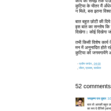
कार्य को समझ तक पाऊँ
कुटिया के भीतर मैं अँधे
न मिले, बस इतना विश्वा
बात बहुत छोटी की दिये
इस बात का सन्तोष कि
दिखेगा। कोई दिखेगा ज
तभी किसी विशेष कार्य 
मन में अनुनादित होते 
कुटिया को जगमगायेंगे 
-
प्रवीण पाण्डेय
,
04:00
,
जीवन
,
प्रकाश
,
सतर्कता
52 comments
जयकृष्ण राय तुषार
3/
बात तो आपकी बहुत उम
का रूप दे दीजिये |आभ