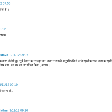
12 07:56
रोसा है ।
8:12
 दीपक !
astava
3/11/12 09:07
्रकाश संजोये हुए 'सूर्य देवता' का राजदूत बन, रात भर उनकी अनुपस्थिति में उनके प्रतीकात्मक सत्ता का प्रति
लेख बना , हम सब को लाभान्वित किया , आभार |
3/11/12 09:19
ी जलता रहे..
Mathur
3/11/12 09:26