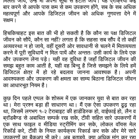
मिलती जायें, उन्हें भी अपनी सूची से हटाते जायें। यह प्रक्रिया कई
बार करने से आपके पास कम से कम उपकरण होंगे, सब के सब अधिक
महत्वपूर्ण और आपके डिजिटल जीवन को अधिक गुणवत्ता देने में
सक्षम।
हिचकिचाहट इस बात की भी हो सकती है कि कौन सा पक्ष डिजिटल
जीवन को सौपें, कौन सा नहीं? लगता है कि सहसा सब सौंप दें तो कहीं
अव्यवस्था न हो जाये, वहीं दूसरी ओर सावधानी से चलने में मितव्ययता
करने में पूरी सुविधायें न मिल पायें और अन्ततः उसी कार्य के लिये एक
और उपकरण लेना पड़े। यही वह दुविधा है जहाँ डिजिटल जीवन की
समझ बहुत काम आती है, यही वह बिन्दु है जिसे समझने के लिये हमें
डिजिटल क्षेत्र में हो रहे बदलाव जानना आवश्यक है। अपनी
आवश्यकता और उपकरण की क्षमता का साम्य बिठाना डिजिटल जीवन
का आधारभूत नियम है।
कुछ दिन पहले एप्पल के शोरूम में एक जानकार युवा से बात कर रहा
था। मेरा प्रश्न बड़ा ही साधारण था। मैं एक ऐसा उपकरण ढूढ़ रहा
था, जिसमें लगभग १-२ टेराबाइट की हार्डडिस्क हो, वाईफाई हो, लैन व
ब्रॉडबैण्ड से अबाधित सम्पर्क रख सके, टीवी सहित सारे उपकरणों में
एक साथ फाइल व मीडिया स्ट्रीमिंग कर सके, लोकल वॉयस मेल
रिकॉर्ड करे, टीवी के नियत कार्यक्रम रिकार्ड कर सके और मेरे सारे
उपकरणों का बैकअप भी करे। अब बताइये, क्या अधिक मांग कर रहा