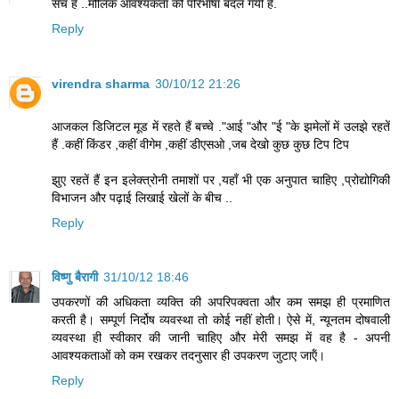
सच है ..मौलिक आवश्यकता की परिभाषा बदल गयी है.
Reply
virendra sharma
30/10/12 21:26
आजकल डिजिटल मूड में रहते हैं बच्चे ."आई "और "ई "के झमेलों में उलझे रहतें
हैं .कहीं किंडर ,कहीं वीगेम ,कहीं डीएसओ ,जब देखो कुछ कुछ टिप टिप
झुए रहतें हैं इन इलेक्त्रोनी तमाशों पर ,यहाँ भी एक अनुपात चाहिए ,प्रोद्योगिकी
विभाजन और पढ़ाई लिखाई खेलों के बीच ..
Reply
विष्णु बैरागी
31/10/12 18:46
उपकरणों की अधिकता व्‍यक्ति की अपरिपक्‍वता और कम समझ ही प्रमाणित
करती है। सम्‍पूर्ण निर्दोष व्‍यवस्‍था तो कोई नहीं होती। ऐसे में, न्‍यूनतम दोषवाली
व्‍यवस्‍था ही स्‍वीकार की जानी चाहिए और मेरी समझ में वह है - अपनी
आवश्‍यकताओं को कम रखकर तदनुसार ही उपकरण जुटाए जाऍं।
Reply