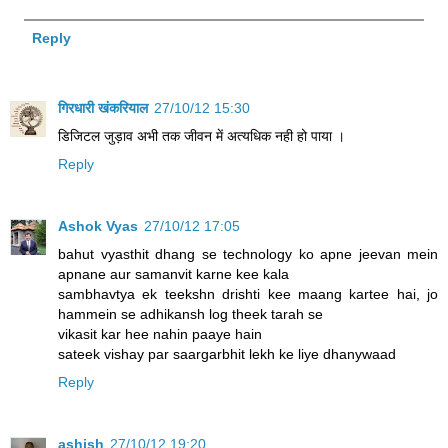
Reply
गिरधारी खंकरियाल
27/10/12 15:30
डिजिटल जुड़ाव अभी तक जीवन में अत्यधिक नही हो पाया ।
Reply
Ashok Vyas
27/10/12 17:05
bahut vyasthit dhang se technology ko apne jeevan mein
apnane aur samanvit karne kee kala
sambhavtya ek teekshn drishti kee maang kartee hai, jo
hammein se adhikansh log theek tarah se
vikasit kar hee nahin paaye hain
sateek vishay par saargarbhit lekh ke liye dhanywaad
Reply
ashish
27/10/12 19:20