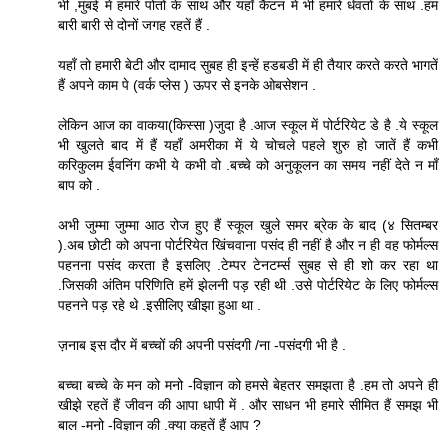
भी ,मुंबई में हमारे पोतों के साथ और यहाँ कैंटन में भी हमारे धेवतों के साथ .हम
बारी बारी से दोनों जगह रहतें हैं .
यहाँ तो हमारी बेटी और दामाद सुबह ही इन्हें हडबडी में ही तैयार करते करते भागतें
हैं अपने काम पे (वर्क प्लेस ) ऊपर से इनके ओबसेशन .
लेकिन आज का वाकया(किस्सा )जुदा है .आज स्कूल में पोर्टरियेट डे है .ये स्कूल
भी खुलते बाद में हैं यहाँ अमरीका में ये चोचले पहले शुरु हो जातें हैं कभी
करिकुलम ईवनिंग कभी ये कभी वो .बच्चे को अनुकूलन का समय नहीं देते न माँ
बाप को .
अभी जुम्मा जुम्मा आठ रोज हुए हैं स्कूल खुले समर ब्रेक के बाद (४ सितम्बर
).अब छोटी को अपना पोर्टरियेत खिंचवाना पसंद ही नहीं है और न ही वह फोर्मल्स
पहनना पसंद करता है इसलिए .टेम्पर टेनटर्म्स सुबह से ही शो कर रहा था
.जिसकी अंतिम परिणिति हमें झेलनी पड़ रही थी .उसे पोर्टरियेट के लिए फोर्मल्स
पहनने पड़ रहे थे .इसीलिए खीझा हुआ था .
ज़नाब इस दौर में बच्चों की अपनी पसंदगी /ना -पसंदगी भी है .
बच्चा बच्चे के मन को मनो -विज्ञान को हमसे बेहतर समझता है .हम तो अपने ही
खीझे रहतें हैं जीवन की आपा धापी में . और साधन भी हमारे सीमित हैं समझ भी
बाल -मनो -विज्ञान की .क्या कहतें हैं आप ?