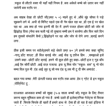
.स्कूल से लौटते वक्त भी यहाँ यही नियम है .बस अकेले बच्चे को उतार कर नहीं
जायेगी बस स्टॉप पर .
अब साहब देखा तो छोटी जी(उम्र ५ +) मछरे हुए थे ,औंधे मुंह सोफा पे पड़े
सुबकने लगे थे .अभी दो मिनिट पहले एक वी गेम खेल रहा था ,डी एस ई पर खेल
रहा था .अब क्या हो गया इतनी सी देर में .हमने पजल होकर छोटी को जोर से
झिंझोड़ दिया (भैया बस चली गई तो तुम्हारा मम्मी हम पे बरसेगा और फिर सारे दिन
हम तुमको संभालेंगे कैसे ),झिंझोड़ने पर वह और जोर से रोने लगा ,क्राई करने
लगा .
ठीक इसी समय पर बडैले(हमारे बड़े धेवते उम्र ७+ )ने हमसे क्या कहा सुनिए
-नानू डोंट शाउट ,ही विल क्राई मोर .आई सेड यू एपीज हिम . ,समझाओ इसे
.उसने कहा -छोटी डोंट क्राई .हमने भी कूल होते हुए कहा--छोटी इज ए गुड बॉय
,आई ऍम सोर्री छोटी .आई वाज़ पजल्ड .इफ यू मिस योर "स्कूल- बस" यू नो योर
मम्मा विल पुल मी .एंड आई लुव यू सो मच एंड यू लव मी टू दी सेम अमाउंट .
बहल गया बच्चा .मेरी ऊंगली पकड बस स्टॉप तक आया .हेव ए ग्रेट डे इन स्कूल
,पोर्त्रियेट टू .
दरअसल आजकल बच्चों को सुबह (५-७ साला बच्चों को) स्कूल के लिए तैयार
करना बहुत मुश्किल काम हो गया है .बच्चे उठते ही इलेक्ट्रनिक गेजेट्स से चिपक
जाते हैं .चिपके चिपके ही खातें हैं हमारे हाथ से .ऐसा ही हो रहा है वहां इंडिया में