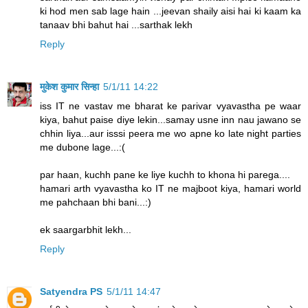
ki hod men sab lage hain ...jeevan shaily aisi hai ki kaam ka
tanaav bhi bahut hai ...sarthak lekh
Reply
मुकेश कुमार सिन्हा
5/1/11 14:22
iss IT ne vastav me bharat ke parivar vyavastha pe waar
kiya, bahut paise diye lekin...samay usne inn nau jawano se
chhin liya...aur isssi peera me wo apne ko late night parties
me dubone lage...:(
par haan, kuchh pane ke liye kuchh to khona hi parega....
hamari arth vyavastha ko IT ne majboot kiya, hamari world
me pahchaan bhi bani...:)
ek saargarbhit lekh...
Reply
Satyendra PS
5/1/11 14:47