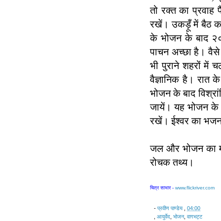
तो रक्त का प्रवाह 
रखें। उकड़ूँ में बै
के भोजन के बाद २० 
पाचन अच्छा है। वैसे 
भी पुराने शहरों मे
वैज्ञानिक है। रात 
भोजन के बाद विश्रा
जायें। यह भोजन क
रखें। ईश्वर का भजन 
जल और भोजन का मर्म
रोचक तथ्य।
चित्र साभार -
www.flickriver.com
-
प्रवीण पाण्डेय
,
04:00
,
आयुर्वेद
,
भोजन
,
वागभट्ट