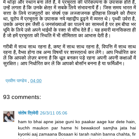
में थोड़ा और स्थान बना लेते हैं, वे प्रचुरता की परिकल्पना के उपासक होते हैं,
उन्हें लगता है कि उनके क्षेत्र में सबके लिये संभावनायें हैं। जिस समय भारत में
सत्ता के लिये राजपुत्रों का संघर्ष एक लज्जाजनक इतिहास लिखने को तैयार
था, यूरोप में प्रचुरता के उपासक नये महाद्वीप ढूढ़ने में व्यस्त थे। पृथ्वी उर्वरा है
,
उसके अन्दर हम जैसी
6
जनसंख्याओं का पालने का सामर्थ्य है पर
हम बीघा भर
भूमि के लिये उसे अपने भाईयों के रक्त से सींच देते हैं। यह हमारी मानसिकता ही
है जो हमें प्रचुरता की स्थिति में भी सीमितता का आभास देती है।
गरीबी में साथ साथ रहना है, कष्ट में साथ साथ रहना है, विपत्ति में साथ साथ
रहना है, वैभव होगा तब अन्य विषयों पर शास्त्रार्थ कर लेंगे। आप निर्धारित कर
लें कि आपको लेज़र बनना है कि धूल बनकर पड़े रहना अपनी अपनी कक्षाओं में
सुरक्षित। आप निर्धारित कर लें कि आपको बोसॉन बनना है या फर्मिऑन।
प्रवीण पाण्डेय
,
04:00
93 comments:
संतोष त्रिवेदी
26/3/11 05:06
ham to bhai apne jaise guni ko paakar aage kar dete hain,
kuchh maukon par hame hi bewakoof samjha jata hai
kyonki aaj zamaana Bosaan ki tarah nahin banna chahta, fir