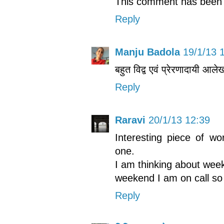
This comment has been 
Reply
Manju Badola
19/1/13 
बहुत विद्व एवं प्रेरणादायी आ
Reply
Raravi
20/1/13 12:39
Interesting piece of wor
one.
I am thinking about wee
weekend I am on call so i
Reply