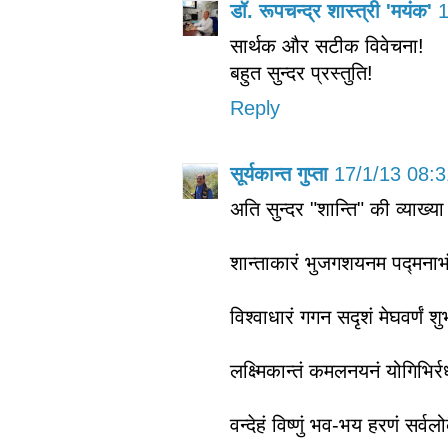
डॉ. रूपचन्द्र शास्त्री 'मयंक'
1
सार्थक और सटीक विवेचना!
बहुत सुन्दर प्रस्तुति!
Reply
सूर्यकान्त गुप्ता
17/1/13 08:3
अति सुन्दर "शान्ति" की व्याख्या
शान्ताकारं भुजगशयनम पद्मनाभं
विश्वाधारं गगन सदृशं मेघवर्णं श
लक्ष्मिकान्तं कमलनयनं योगिभिर्र
वन्देहं विष्णुं भव-भय हरणं सर्