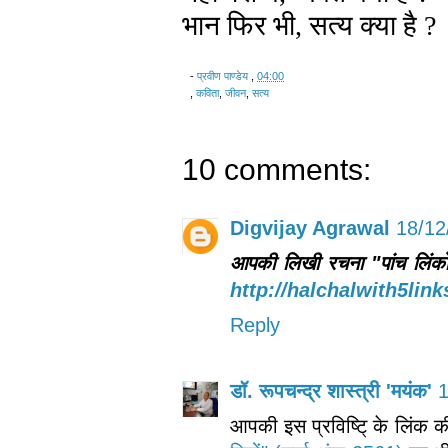
भान फिर भी, सत्य क्या है ?
-
प्रवीण पाण्डेय
,
04:00
,
कविता
,
जीवन
,
सत्य
10 comments:
Digvijay Agrawal
18/12
आपकी लिखी रचना "पांच लिंको
http://halchalwith5lin
Reply
डॉ. रूपचन्द्र शास्त्री 'मयंक'
1
आपकी इस प्रविष्टि् के लिंक