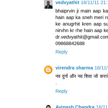
vedvyathit
16/11/11 21
bhaiprvin ji main aap k
hain aap ka sneh meri r
ke anugrhit kren aap su
nirvhn kr rhe hain aap 
dr.vedvyathit@gmail.co
09868842688
Reply
virendra sharma
16/11
नव दुर्गा और नव शिवा जो कराद
.
Reply
Avinash Chandra
16/11