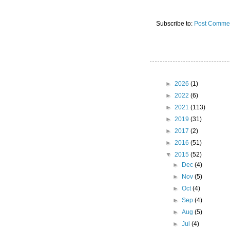
Subscribe to:
Post Commen
►
2026
(1)
►
2022
(6)
►
2021
(113)
►
2019
(31)
►
2017
(2)
►
2016
(51)
▼
2015
(52)
►
Dec
(4)
►
Nov
(5)
►
Oct
(4)
►
Sep
(4)
►
Aug
(5)
►
Jul
(4)