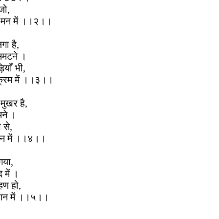
 जो,
ी मन में ।।२।।
गा है,
सिमटने ।
ियाँ भी,
्रम में ।।३।।
ुखर है,
मने ।
 से,
न में ।।४।।
गया,
 में ।
हण हो,
ँगन में ।।५।।