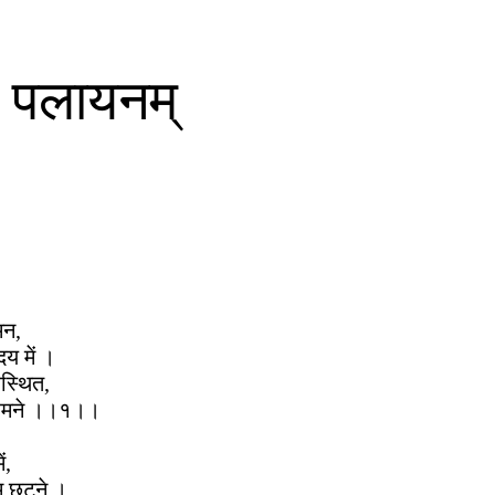
 न पलायनम्
मन,
य में ।
वस्थित,
 हमने ।।१।।
ं,
रम छटने ।