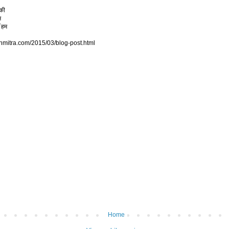
की
म
 हम
thmitra.com/2015/03/blog-post.html
Home