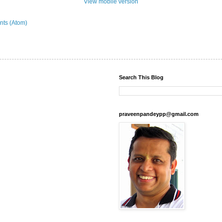
View mobile version
ts (Atom)
Search This Blog
praveenpandeypp@gmail.com