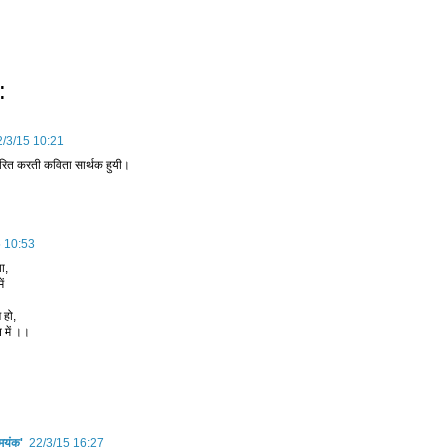
:
2/3/15 10:21
ारित करती कविता सार्थक हुयी।
5 10:53
ा,
ं
 हो,
 में ।।
'मयंक'
22/3/15 16:27