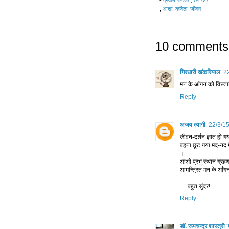
-
प्रवीण पाण्डेय
,
04:00
,
आशा
,
कविता
,
जीवन
10 comments
गिरधारी खंकरियाल
2
मन के आँगन को विस्त
Reply
अजय त्यागी
22/3/1
जीवन-दर्शन ज्ञात हो गय
बहना छूट गया मद-नद मे
।
आओ प्रभु स्थान ग्रहण
आमन्त्रित मन के आँगन
.....बहुत सुंदर!
Reply
डॉ. रूपचन्द्र शास्त्री 