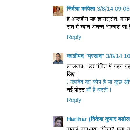
निर्मला कपिला
3/8/14 09:06
है अन्तहीन यह ज्ञानस्रोत, मानव त
सच मे ग्यान अनन्त आकाश सा ह
Reply
कालीपद "प्रसाद"
3/8/14 1
लाजवाब ! हर पंक्ति में गहन ग
लिए |
: महादेव का कोप है या कुछ औ
नई पोस्ट
माँ है धरती !
Reply
Harihar (विकेश कुमार बडोल
वाकई क्‍या-क्‍या ढूंढेगा? पता