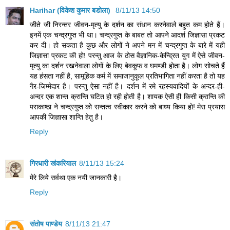
Harihar (विकेश कुमार बडोला)
8/11/13 14:50
जीते जी निरन्‍तर जीवन-मृत्‍यु के दर्शन का संधान करनेवाले बहुत कम होते हैं।
इनमें एक चन्‍द्रगुप्‍त भी था। चन्‍द्रगुप्‍त के बाबत तो आपने आदर्श जिज्ञासा प्रकट
कर दी। हो सकता है कुछ और लोगों ने अपने मन में चन्‍द्रगुप्‍त के बारे में यही
जिज्ञासा प्रकट की हो! परन्‍तु आज के ठोस वैज्ञानिक-केन्द्रित युग में ऐसे जीवन-
मृत्‍यु का दर्शन रखनेवाला लोगों के लिए बेव‍कूफ व घमण्‍डी होता है। लोग सोचते हैं
यह हंसता नहीं है, सामूहिक कर्म में समाजानुकूल प्रतिभागिता नहीं करता है तो यह
गैर-जिम्‍मेदार है। परन्‍तु ऐसा नहीं है। दर्शन में रमे रहस्‍यवादियों के अन्‍दर-ही-
अन्‍दर एक शान्‍त क्रान्ति घटित हो रही होती है। शायक ऐसी ही किसी क्रान्ति की
पराकाष्‍ठा ने चन्‍द्रगुप्‍त को सन्‍तत्‍व स्‍वीकार करने को बाध्‍य किया हो! मेरा प्रयास
आपकी जिज्ञासा शान्ति हेतु है।
Reply
गिरधारी खंकरियाल
8/11/13 15:24
मेरे लिये सर्वथा एक नयी जानकारी है।
Reply
संतोष पाण्डेय
8/11/13 21:47