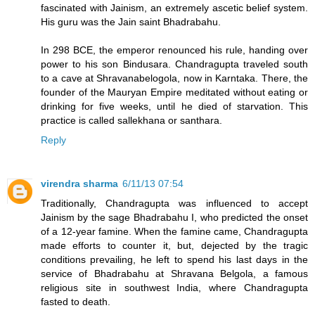
fascinated with Jainism, an extremely ascetic belief system.
His guru was the Jain saint Bhadrabahu.
In 298 BCE, the emperor renounced his rule, handing over
power to his son Bindusara. Chandragupta traveled south
to a cave at Shravanabelogola, now in Karntaka. There, the
founder of the Mauryan Empire meditated without eating or
drinking for five weeks, until he died of starvation. This
practice is called sallekhana or santhara.
Reply
virendra sharma
6/11/13 07:54
Traditionally, Chandragupta was influenced to accept
Jainism by the sage Bhadrabahu I, who predicted the onset
of a 12-year famine. When the famine came, Chandragupta
made efforts to counter it, but, dejected by the tragic
conditions prevailing, he left to spend his last days in the
service of Bhadrabahu at Shravana Belgola, a famous
religious site in southwest India, where Chandragupta
fasted to death.