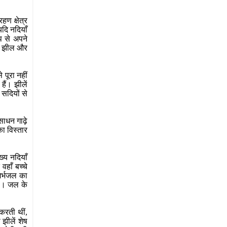
ण क्षेत्र
यदि नदियाँ
प से अपने
ाते झील और
पूरा नहीं
हैं। झीलें
 सदियों से
साधन गाढ़े
का विस्तार
्य नदियाँ
हाँ बच्चे
गर्भजल का
है। जल के
करती थीं,
झीलें शेष