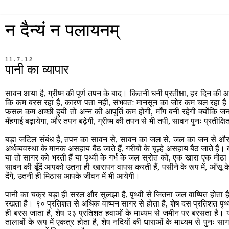
न दैन्यं न पलायनम्
11.7.12
पानी का व्यापार
सावन आया है, ग्रीष्म की पूर्ण तपन के बाद। कितनी घनी प्रतीक्षा, हर दिन की
कि कम बरस रहा है, कारण पता नहीं, संभवतः मानसून का जोर कम चल रहा है। प
फसल कम अच्छी हुयी तो अन्न की आपूर्ति कम होगी, माँग बनी रहेगी क्योंकि ज
मँहगाई बढ़ायेगा, और तपन बढ़ेगी, ग्रीष्म की तपन से भी तपी, सावन पुनः प्रतीक्षि
बड़ा जटिल संबंध है, तपन का सावन से, सावन का जल से, जल का जन से और ज
अर्थव्यवस्था के मानक असहाय बैठ जाते हैं, गरीबों के चूल्हे असहाय बैठ जाते हैं। बड
या तो सागर को भरती हैं या पृथ्वी के गर्भ के जल स्रोत को, एक खारा एक मीठा
सावन की बूँदें आपको उतना ही खारापन वापस करती हैं, पसीने के रूप में, आँसू के र
देंगे, उतनी ही मिठास आपके जीवन में भी आयेगी।
पानी का चक्र बड़ा ही सरल और सुलझा है, पृथ्वी से जितना जल वाष्पित होता 
रखता है। ९० प्रतिशत से अधिक वाष्पन सागर से होता है, शेष दस प्रतिशत पृथ्
ही बरस जाता है, शेष २३ प्रतिशत हवाओं के माध्यम से जमीन पर बरसता है। यह बर
तालाबों के रूप में एकत्र होता है, शेष नदियों की धाराओं के माध्यम से पुनः सा