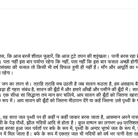
 आस, कि आज बरसें शीतल फुहारें, कि आज टूटे तपन की श्रृंखला। पानी बरस रहा है,
ता नहीं इस बार पर्याप्त रहेगा कि नहीं, पता नहीं कि इस बार फसल अच्छी होगी
नसंख्या की फसल तो किसी भी वर्ष विफल हुयी ही नहीं है। माँग और आपूर्ति का भ
त रहेगा।
न का तपन से। त्राहि त्राहि मच उठती है जब सावन रूठता है, हम असहाय बैठ 
़ा ही गहरा संबंध है, सावन की बूँदों में और हमारे आँखों और पसीने की बूँदों में। सावन
। एक सीधा सा सिद्धान्त तय मान कर चलिये, आप सावन की बूँदों को जितना खारापन 
ूप में। आप सावन की बूँदों को जितना मीठापन देंगे या कहें जितना उसे पृथ्वी के गर्
है, वह सारा जल पृथ्वी पर ही कहीं न कहीं जाकर बरस जाता है, आसमान अपने पास
वी के पेड़ पौधों, झील नदियों आदि से होता है। कुल वाष्पन का लगभग ७७ प्रतिश
सा हुआ जल पर्वतों पर बर्फ के रूप में, पृथ्वी के अन्दर भूगर्भ जल के रूप में
गर में मिल जाता है। बर्फ के रूप में एकत्र जल भी नदियों को वर्ष भर पानी देता 