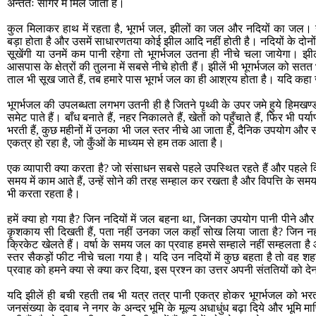
अन्ततः सागर में मिल जाता है।
कुल मिलाकर हाथ में रहता है, भूगर्भ जल, झीलों का जल और नदियों का जल। 
बड़ा होता है और उसमें साधारणतया कोई झील आदि नहीं होती है। नदियों के दोनों ओ
सूखेंगी या उनमें कम पानी रहेगा तो भूगर्भजल उतना ही नीचे चला जायेगा। झ
आसपास के क्षेत्रों की तुलना में सबसे नीचे होती हैं। झीलें भी भूगर्भजल को स
ताल भी सूख जाते हैं, तब हमारे पास भूगर्भ जल का ही आश्रय होता है। यदि कहा 
भूगर्भजल की उपलब्धता लगभग उतनी ही है जितने पृथ्वी के उपर जमे हुये हिमखण्
समेट पाते हैं। बाँध बनाते हैं, नहर निकालते हैं, खेतों को पहुँचाते हैं, फिर भी पर
भरती हैं, कुछ महीनों में उनका भी जल स्तर नीचे आ जाता है, दैनिक उपयोग और सतत
एकत्र हो रहा है, जो कुँओं के माध्यम से हम तक आता है।
एक व्यापारी क्या करता है? जो संसाधन सबसे पहले उपस्थित रहते हैं और पहले विल
समय में काम आते हैं, उन्हें सोने की तरह सम्हाल कर रखता है और विपत्ति के सम
भी करता रहता है।
हमें क्या हो गया है? जिन नदियों में जल बहना था, जिनका उपयोग पानी पीने 
कृशकाय सी दिखती हैं, पता नहीं उनका जल कहाँ सोख लिया जाता है? जिन नहरों
क्रिकेट खेलते हैं। वर्षा के समय जल का प्रवाह हमसे सम्हाले नहीं सम्हलता 
स्तर सैकड़ों फीट नीचे चला गया है। यदि उन नदियों में कुछ बहता है तो वह श
प्रवाह को हमने क्या से क्या कर दिया, इस प्रश्न का उत्तर अपनी संततियों को दे
यदि झीलें ही बची रहती तब भी यत्र तत्र पानी एकत्र होकर भूगर्भजल को भरता
जनसंख्या के दवाब ने नगर के अन्दर भूमि के मूल्य अधाधुंध बढ़ा दिये और भूमि