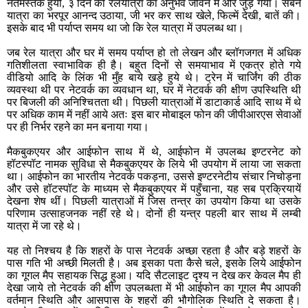
नतमस्तक हुयीं, ३ दिन की रेलयात्रा का अनुभव जीवन में और जुड़ गया। सबने
यात्रा का भरपूर आनन्द उठाया, जी भर कर साथ खेले, फिल्में देखी, बातें की।
इसके बाद भी पर्याप्त समय था जो कि रेल यात्रा में उपलब्ध था।
जब रेल यात्रा और घर में समय पर्याप्त हो तो लेखन और ब्लॉगजगत में अधिक
गतिशीलता स्वाभाविक ही है। बहुत दिनों से समयाभाव में एकत्र होते गये
वीडियो आदि के लिंक भी मुँह बाये खड़े हुये थे। ट्रेन में चार्जिंग की ठीक
व्यवस्था थी पर नेटवर्क का व्यवधान था, घर में नेटवर्क की क्षीण उपस्थिति थी
पर बिजली की अनिश्चितता थी। पिछली यात्राओं में डाटाकार्ड आदि साथ में थे
पर अधिक काम में नहीं आये अतः इस बार मोबाइल फोन की जीपीआरएस सेवाओं
पर ही निर्भर रहने का मन बनाया गया।
मैकबुकएयर और आईफोन साथ में थे, आईफोन में उपलब्ध इण्टरनेट को
हॉटस्पॉट नामक सुविधा से मैकबुकएयर के लिये भी उपयोग में लाया जा सकता
था। आईफोन का भारतीय नेटवर्क पकड़ना, उससे इण्टरनेटीय संचार निचोड़ना
और उसे हॉटस्पॉट के माध्यम से मैकबुकएयर में पहुँचाना, यह सब प्रक्रियायें
देखना शेष थीं। पिछली यात्राओं में जिस तन्त्र का उपयोग किया था उसके
परिणाम उत्साहजनक नहीं रहे थे। दोनों ही यन्त्र पहली बार साथ में लम्बी
यात्रा में जा रहे थे।
यह तो निश्चय है कि शहरों के पास नेटवर्क अच्छा रहता है और बड़े शहरों के
पास गति भी अच्छी मिलती है। अब इसका पता कैसे चले, इसके लिये आईफोन
का गूगल मैप सहायक सिद्ध हुआ। यदि सैटलाइट दृश्य न देख कर केवल मैप ही
देखा जाये तो नेटवर्क की क्षीण उपलब्धता में भी आईफोन का गूगल मैप आपकी
वर्तमान स्थिति और आसपास के शहरों की भौगोलिक स्थिति दे सकता है।