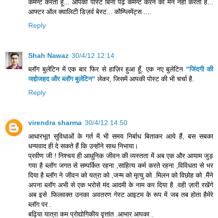
कमेन्ट करता हूँ... आपकी पोस्ट बिना पढ़े कमेन्ट करने का मन नहीं करता है...
आफ्टर ऑल क्वालिटी डिज़र्व बेस्ट... कौम्प्लिमेंट्स ....
Reply
Shah Nawaz
30/4/12 12:14
ब्लॉग बुलेटिन में एक बार फिर से हाज़िर हुआ हूँ, एक नए बुलेटिन
"जिंदगी की
जद्दोजहद और ब्लॉग बुलेटिन"
लेकर, जिसमें आपकी पोस्ट की भी चर्चा है.
Reply
virendra sharma
30/4/12 14:50
आधारभूत सुविधाओं के गर्त में भी समय निर्बाध बिताकर आये हैं, बस सबका
धन्यवाद ही दे सकते हैं कि उन्होंने साथ निभाया।
प्रवीण जी ! निश्चय ही आधुनिक जीवन की व्यस्तता में अब एक और आयाम जुड़
गया है ब्लॉग जगत से सम्पर्कित रहना ,साहित्य कर्म करते रहना ,विविधता से भर
दिया है ब्लॉग ने जीवन को यत्रा को ,जन्म को मृत्यु को .मिलन को विछोह को .मैंने
अपना ब्लॉग अभी से एक भरोसे मंद आदमी के नाम कर दिया है .वही ज़ारी रखेंगे
अब इसे .फिलवक्त उनका अवतरण गेस्ट आइटम के रूप में जब तब होता हैमेरे
ब्लॉग पर .
बढ़िया यात्रा कम प्रोद्योगिकीय वृत्तांत .आभार आपका .