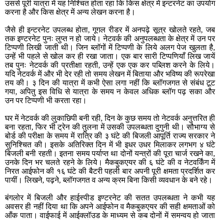
उससे पूरी यात्रा में यह निश्चित होता रहा कि किस क्षेत्र में इन्टरनेट का उपयोग
करना है और किस क्षेत्र में अन्य लेखन करना है।
जैसे ही इन्टरनेट उपलब्ध होता, गूगल रीडर में अनपढ़े सूत्र खोलते रहते, जब
तक इण्टरनेट पुनः लुप्त न हो जाये। नेटवर्क की अनुपलब्धता के क्षेत्र में उन पर
टिप्पणी लिखी जाती थी। जिन ब्लॉगों में टिप्पणी के लिये अलग पेज खुलता है,
उन्हें भी पहले से खोल कर ही रखा जाता। एक बार सारी टिप्पणियाँ लिख जायें
तब पुनः नेटवर्क की प्रतीक्षा रहती, उन्हें एक एक कर पब्लिश करने के लिये।
यदि नेटवर्क में और भी देर रही तो समय लेखन में बिताया और भविष्य की रूपरेखा
तय की। ३ दिन की यात्रा में कभी ऐसा लगा नहीं कि ब्लॉगजगत से संबंध टूट
गया, अपितु इस विधि से यात्रा के समय न केवल अधिक ब्लॉग पढ़ सका और
उन पर टिप्पणी भी करता रहा।
घर में नेटवर्क की लुकाछिपी बनी रही, दिन के कुछ समय तो नेटवर्क अनुत्तरित ही
बना रहता, फिर भी ट्रेन की तुलना में उसकी उपलब्धता दुगुनी थी। सौभाग्य से
बोर्ड की परीक्षा के समय में रात्रि की ३ घंटे की बिजली आपूर्ति राज्य सरकार ने
सुनिश्चित की। इसके अतिरिक्त दिन में भी इधर उधर मिलाकर लगभग ४ घंटे
बिजली बनी रहती। इतना समय पर्याप्त था दोनों यन्त्रों की पूरा चार्ज रखने का,
उनके दिन भर चलते रहने के लिये। मैकबुकएयर की ६ घंटे की व नेटवर्किंग में
निरत आईफोन की १६ घंटे की बैटरी पहली बार अपनी पूरी क्षमता प्रदर्शित कर
पायीं। लिखने, पढ़ने, ब्लॉगजगत व अन्य क्रम बिना किसी व्यवधान के बने रहे।
बंगलोर में बिजली और हाईस्पीड इण्टरनेट की सतत उपलब्धता ने कभी यह
अवसर ही नहीं दिया था कि अपने आईफोन व मैकबुकएयर की सही क्षमताओं को
आँक पाता। वाईफाई में आईक्लॉउड के माध्यम से कब दोनों में समन्वय हो जाता