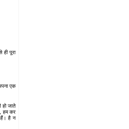
े ही पूरा
।
 अपना एक
 हो जाते
ै, हम कर
हैं। है न