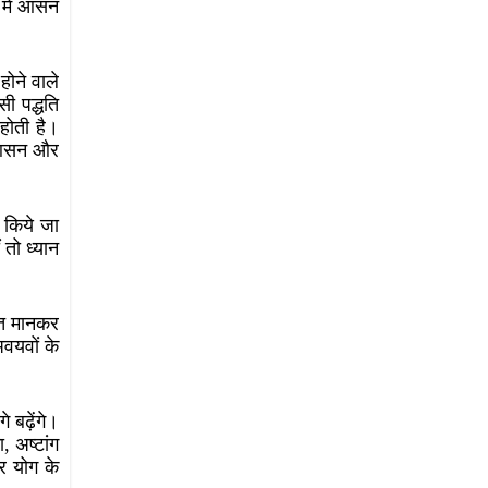
ा में आसन
ोने वाले
सी पद्धति
होती है।
ो आसन और
 किये जा
 तो ध्यान
न्त मानकर
अवयवों के
बढ़ेंगे।
 अष्टांग
र योग के