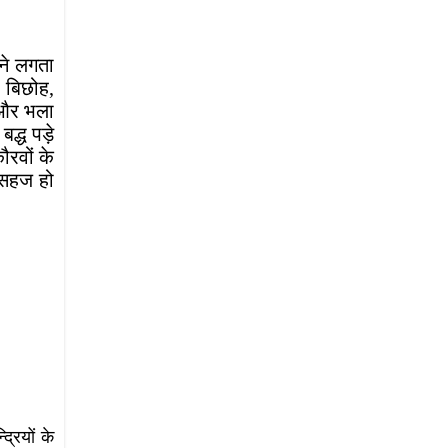
कने लगता
र बिछोह,
य और भला
द्ध पड़े
कौरवों के
ब सहज हो
रियों के