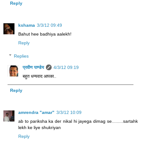
Reply
kshama
3/3/12 09:49
Bahut hee badhiya aalekh!
Reply
Replies
प्रवीण पाण्डेय
4/3/12 09:19
बहुत धन्यवाद आपका..
Reply
amrendra "amar"
3/3/12 10:09
ab to pariksha ka der nikal hi jayega dimag se.........sartahk
lekh ke liye shukriyan
Reply